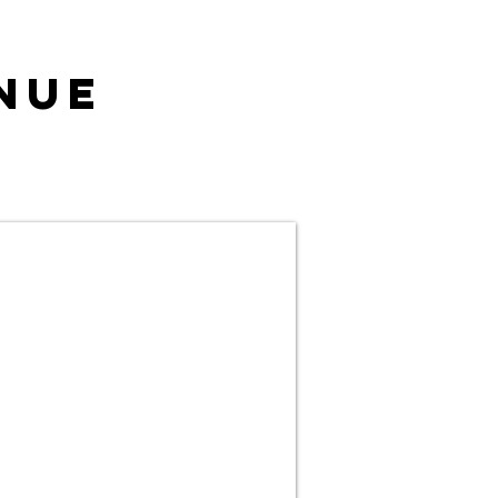
nue
8