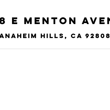
58 E Menton Ave
Anaheim hills, CA 9280